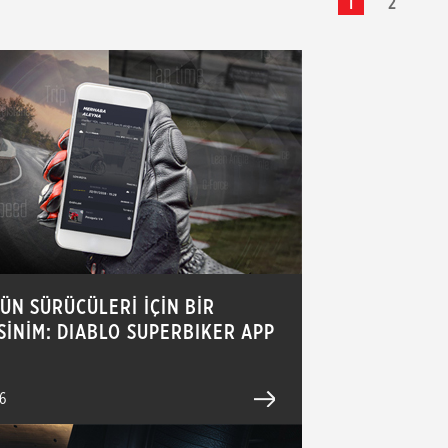
1
2
ÜN SÜRÜCÜLERİ İÇİN BİR
İNİM: DIABLO SUPERBIKER APP
6