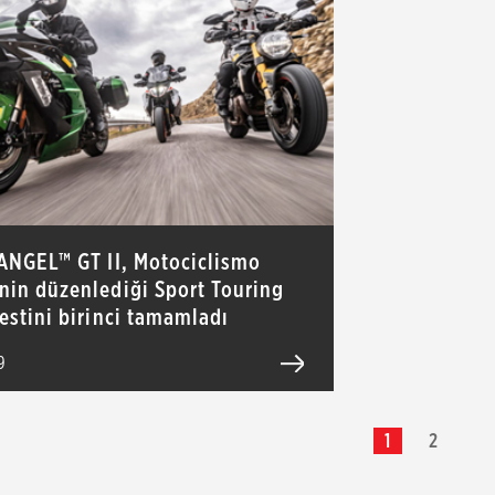
 ANGEL™ GT II, Motociclismo
inin düzenlediği Sport Touring
testini birinci tamamladı
9
1
2