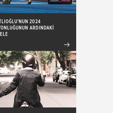
TLIOĞLU'NUN 2024
YONLUĞUNUN ARDINDAKİ
ELE
4