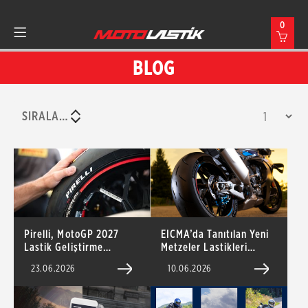
0
BLOG
SIRALAMA
Pirelli, MotoGP 2027
EICMA’da Tanıtılan Yeni
Lastik Geliştirme
Metzeler Lastikleri
Testlerini Brno’da
Türkiye’de: SPORTEC 01
23.06.2026
10.06.2026
Tamamladı
ve SPORTEC 01 RS