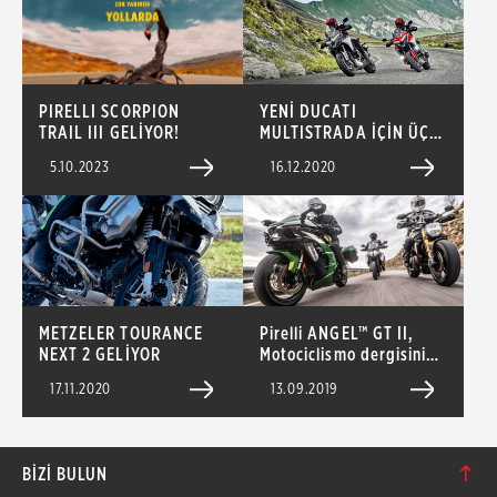
PIRELLI SCORPION
YENİ DUCATI
TRAIL III GELİYOR!
MULTISTRADA İÇİN ÜÇ
PIRELLI SEÇENEĞİ
5.10.2023
16.12.2020
METZELER TOURANCE
Pirelli ANGEL™ GT II,
NEXT 2 GELİYOR
Motociclismo dergisinin
düzenlediği Sport
17.11.2020
13.09.2019
Touring lastik testini
birinci tamamladı
BIZI BULUN