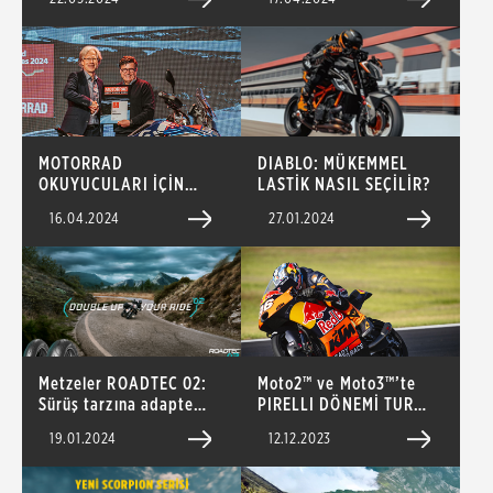
ÜRETİLEN SUPER-
SPORT-TOURING
LASTİĞİ
MOTORRAD
DIABLO: MÜKEMMEL
OKUYUCULARI İÇİN
LASTİK NASIL SEÇİLİR?
2024'ÜN EN İYİ LASTİK
16.04.2024
27.01.2024
MARKASI METZELER
Metzeler ROADTEC 02:
Moto2™ ve Moto3™’te
Sürüş tarzına adapte
PIRELLI DÖNEMİ TUR
olan deseni sayesinde
ZAMANI REKORLARI İLE
19.01.2024
12.12.2023
tek bir lastikte iki lastik
BAŞLADI