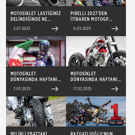
MOTOSİKLET LASTİĞİNİZ
PIRELLI 2027'DEN
DELİNDİĞİNDE NE
İTİBAREN MOTOGP
YAPMALISINIZ?
RESMİ LASTİK
2.07.2025
6.03.2025
TEDARİKÇİSİ OLACAK!
MOTOSİKLET
MOTOSİKLET
DÜNYASINDA HAFTANIN
DÜNYASINDA HAFTANIN
EN İLGİNÇ GELİŞMELERİ
EN İLGİNÇ GELİŞMELERİ
3.03.2025
17.02.2025
BELİRLİ EBATTAKİ
RAZGATLIOĞLU'NUN