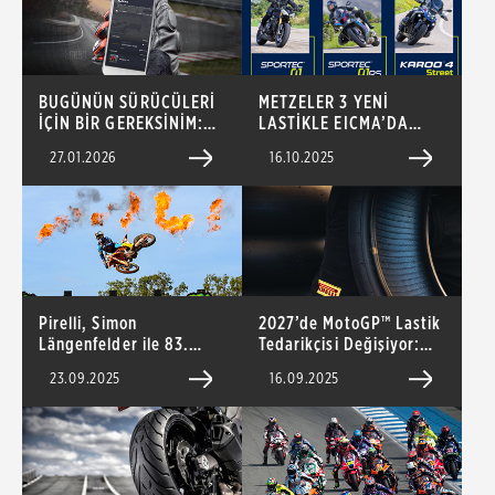
BUGÜNÜN SÜRÜCÜLERİ
METZELER 3 YENİ
İÇİN BİR GEREKSİNİM:
LASTİKLE EICMA’DA
DIABLO SUPERBIKER
OLACAK
27.01.2026
16.10.2025
APP
Pirelli, Simon
2027’de MotoGP™ Lastik
Längenfelder ile 83.
Tedarikçisi Değişiyor:
Motokros Dünya
Pirelli Yeni Dönemi
23.09.2025
16.09.2025
Şampiyonluğu’nu
Başlatıyor!
Kazandı!