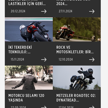
LASTİKLER İÇİN GERİ
2024
ÇAĞIRMA DUYURUSU
ŞAMPİYONLUĞUNUN
20.12.2024
27.11.2024
ARDINDAKİ MÜCADELE
İKİ TEKERDEKİ
ROCK VE
TEKNOLOJİ:
MOTOSİKLETLER: BİR
MOTOSİKLETİN
MACERA VE YOL
15.11.2024
12.10.2024
GELECEĞİ
HİKAYESİ
MOTORCU SELAMI 120
METZELER ROADTEC 02:
YAŞINDA
DYNATREAD
TEKNOLOJİSİYLE
22.05.2024
17.04.2024