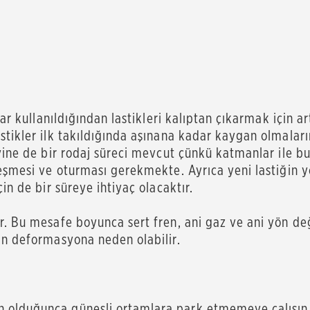
lar kullanıldığından lastikleri kalıptan çıkarmak için 
stikler ilk takıldığında aşınana kadar kaygan olmaları
 yine de bir rodaj süreci mevcut çünkü katmanlar ile 
leşmesi ve oturması gerekmekte. Ayrıca yeni lastiğin 
in de bir süreye ihtiyaç olacaktır.
r. Bu mesafe boyunca sert fren, ani gaz ve ani yön de
an deformasyona neden olabilir.
olduğunca güneşli ortamlara park etmemeye çalışın. L