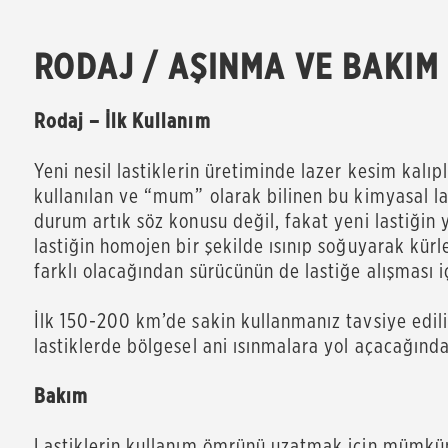
RODAJ / AŞINMA VE BAKIM
Rodaj – İlk Kullanım
Yeni nesil lastiklerin üretiminde lazer kesim kalıp
kullanılan ve “mum” olarak bilinen bu kimyasal la
durum artık söz konusu değil, fakat yeni lastiğin
lastiğin homojen bir şekilde ısınıp soğuyarak kür
farklı olacağından sürücünün de lastiğe alışması iç
İlk 150-200 km’de sakin kullanmanız tavsiye edili
lastiklerde bölgesel ani ısınmalara yol açacağınd
Bakım
Lastiklerin kullanım ömrünü uzatmak için mümkün 