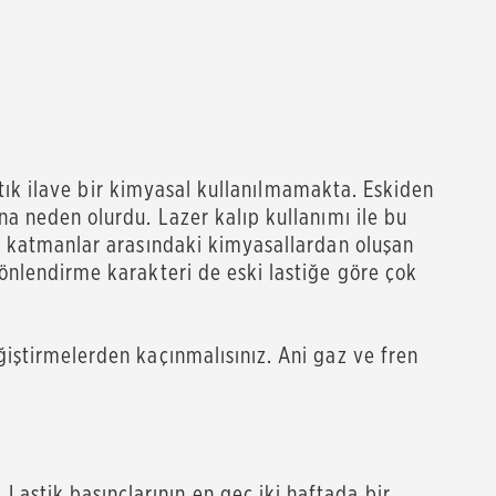
artık ilave bir kimyasal kullanılmamakta. Eskiden
na neden olurdu. Lazer kalıp kullanımı ile bu
bu katmanlar arasındaki kimyasallardan oluşan
yönlendirme karakteri de eski lastiğe göre çok
ğiştirmelerden kaçınmalısınız. Ani gaz ve fren
astik basınçlarının en geç iki haftada bir