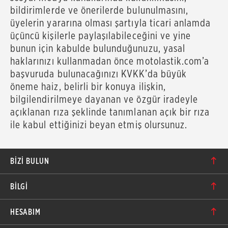
bildirimlerde ve önerilerde bulunulmasını,
üyelerin yararına olması şartıyla ticari anlamda
üçüncü kişilerle paylaşılabileceğini ve yine
bunun için kabulde bulunduğunuzu, yasal
haklarınızı kullanmadan önce motolastik.com’a
başvuruda bulunacağınızı KVKK’da büyük
öneme haiz, belirli bir konuya ilişkin,
bilgilendirilmeye dayanan ve özgür iradeyle
açıklanan rıza şeklinde tanımlanan açık bir rıza
ile kabul ettiğinizi beyan etmiş olursunuz.
BIZI BULUN
Karacaoğlan Mahallesi 6244. Sokak No: 109/A-B
BİLGİ
Bornova/İzmir TÜRKİYE
Hakkımızda
bilgi@motolastik.com
HESABIM
Banka Hesap Numaraları