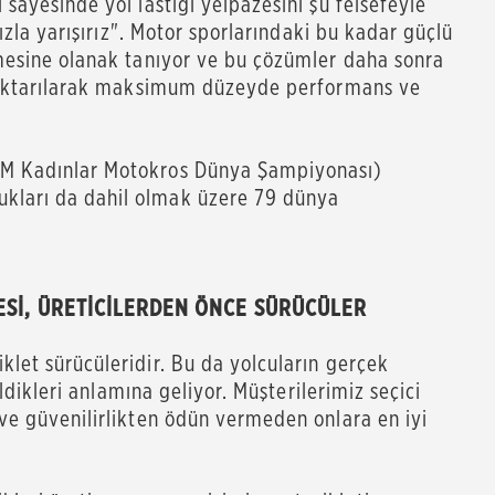
 sayesinde yol lastiği yelpazesini şu felsefeyle
ımızla yarışırız". Motor sporlarındaki bu kadar güçlü
tmesine olanak tanıyor ve bu çözümler daha sonra
ne aktarılarak maksimum düzeyde performans ve
FIM Kadınlar Motokros Dünya Şampiyonası)
kları da dahil olmak üzere 79 dünya
ESİ, ÜRETİCİLERDEN ÖNCE SÜRÜCÜLER
klet sürücüleridir. Bu da yolcuların gerçek
bildikleri anlamına geliyor. Müşterilerimiz seçici
 ve güvenilirlikten ödün vermeden onlara en iyi