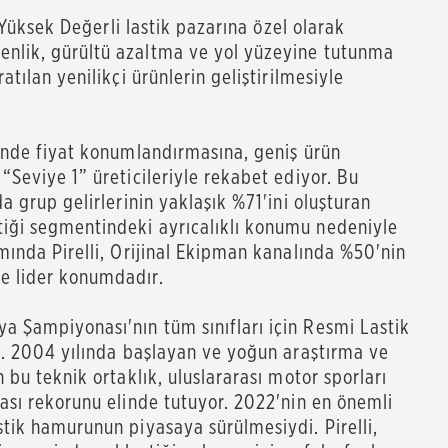
, Yüksek Değerli lastik pazarına özel olarak
enlik, gürültü azaltma ve yol yüzeyine tutunma
atılan yenilikçi ürünlerin geliştirilmesiyle
niyor.
rinde fiyat konumlandırmasına, geniş ürün
“Seviye 1” üreticileriyle rekabet ediyor. Bu
da grup gelirlerinin yaklaşık %71'ini oluşturan
tiği segmentindeki ayrıcalıklı konumu nedeniyle
amında Pirelli, Orijinal Ekipman kanalında %50'nin
e lider konumdadır.
a Şampiyonası'nın tüm sınıfları için Resmi Lastik
dü. 2004 yılında başlayan ve yoğun araştırma ve
n bu teknik ortaklık, uluslararası motor sporları
kası rekorunu elinde tutuyor. 2022'nin en önemli
stik hamurunun piyasaya sürülmesiydi. Pirelli,