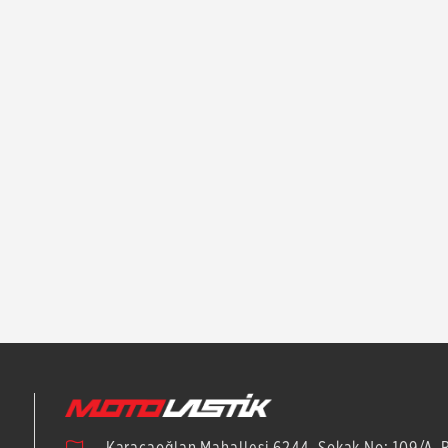
Karacaoğlan Mahallesi 6244. Sokak No: 109/A-