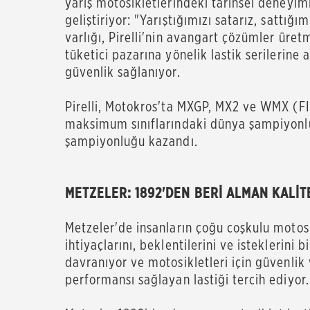
yarış motosikletlerindeki tarihsel deneyimi
geliştiriyor: "Yarıştığımızı satarız, sattığ
varlığı, Pirelli'nin avangart çözümler üre
tüketici pazarına yönelik lastik serileri
güvenlik sağlanıyor.
Pirelli, Motokros'ta MXGP, MX2 ve WMX (
maksimum sınıflarındaki dünya şampiyonlu
şampiyonluğu kazandı.
METZELER: 1892'DEN BERİ ALMAN KALİT
Metzeler'de insanların çoğu coşkulu motosi
ihtiyaçlarını, beklentilerini ve isteklerini 
davranıyor ve motosikletleri için güvenlik
performansı sağlayan lastiği tercih ediyor.