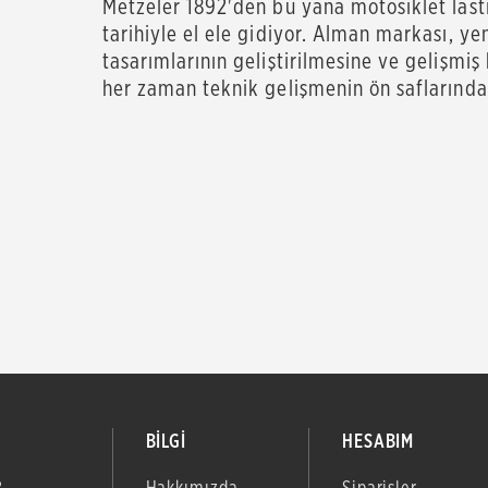
Metzeler 1892'den bu yana motosiklet lasti
tarihiyle el ele gidiyor. Alman markası, ye
tasarımlarının geliştirilmesine ve gelişmi
her zaman teknik gelişmenin ön saflarında
BİLGİ
HESABIM
B
Hakkımızda
Siparişler