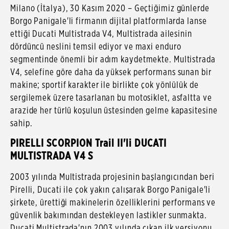
Milano (İtalya), 30 Kasım 2020 – Geçtiğimiz günlerde
Borgo Panigale'li firmanın dijital platformlarda lanse
ettiği Ducati Multistrada V4, Multistrada ailesinin
dördüncü neslini temsil ediyor ve maxi enduro
segmentinde önemli bir adım kaydetmekte. Multistrada
V4, selefine göre daha da yüksek performans sunan bir
makine; sportif karakter ile birlikte çok yönlülük de
sergilemek üzere tasarlanan bu motosiklet, asfaltta ve
arazide her türlü koşulun üstesinden gelme kapasitesine
sahip.
PIRELLI SCORPION Trail II'li DUCATI
MULTISTRADA V4 S
2003 yılında Multistrada projesinin başlangıcından beri
Pirelli, Ducati ile çok yakın çalışarak Borgo Panigale'li
şirkete, ürettiği makinelerin özelliklerini performans ve
güvenlik bakımından destekleyen lastikler sunmakta.
Ducati Multistrada'nın 2003 yılında çıkan ilk versiyonu