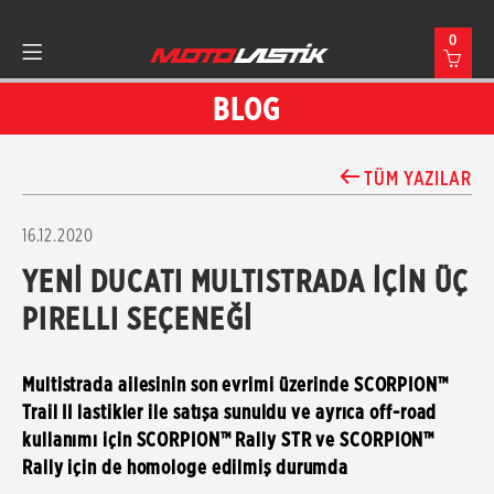
0
BLOG
TÜM YAZILAR
16.12.2020
YENİ DUCATI MULTISTRADA İÇİN ÜÇ
PIRELLI SEÇENEĞİ
Multistrada ailesinin son evrimi üzerinde SCORPION™
Trail II lastikler ile satışa sunuldu ve ayrıca off-road
kullanımı için SCORPION™ Rally STR ve SCORPION™
Rally için de homologe edilmiş durumda