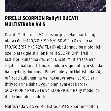
PIRELLI SCORPION Rally'li DUCATI
MULTISTRADA V4 S
Ducati Multistrada V4 serisi orijinal ekipman lastiği
olarak önde 120/70 ZR19 M/C 60W TL (D) ve arkada
170/60 ZR17 M/C 72W TL (U) ebatlarında bu motor için
özel olarak geliştirilen Pirelli SCORPION™ Trail II
lastikleri kullanmakta. Yeni Ducati Multistrada için
seçilen ebatlar artık maxi enduro segmenti için standart
hale gelmiş durumda. Bu sebeple yeni Multistrada V4,
off-road kullanımına ve macerayı seven sürücülerin
ihtiyaçlarına daha uygun olan aynı ebatlardaki
SCORPION™ Rally STR ve SCORPION™ Rally modelleri
ile de homologe edildi.
Multistrada V4 S ve Multistrada V4 S Sport modelleri,