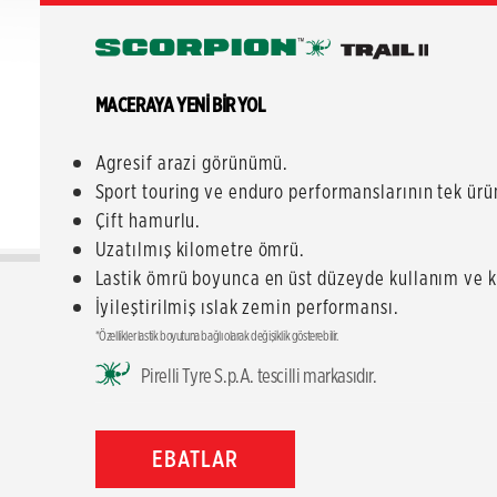
MACERAYA YENİ BİR YOL
Agresif arazi görünümü.
Sport touring ve enduro performanslarının tek ürün
Çift hamurlu.
Uzatılmış kilometre ömrü.
Lastik ömrü boyunca en üst düzeyde kullanım ve kı
İyileştirilmiş ıslak zemin performansı.
*Özellikler lastik boyutuna bağlı olarak değişiklik gösterebilir.
Pirelli Tyre S.p.A. tescilli markasıdır.
EBATLAR