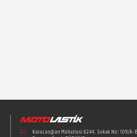
Karacaoğlan Mahallesi 6244. Sokak No: 109/A-