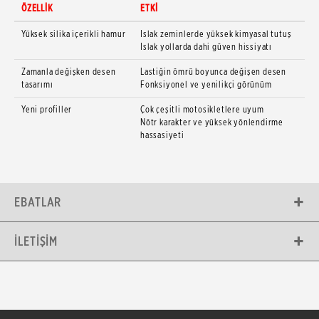
ÖZELLİK
ETKİ
Yüksek silika içerikli hamur
Islak zeminlerde yüksek kimyasal tutuş
Islak yollarda dahi güven hissiyatı
Zamanla değişken desen
Lastiğin ömrü boyunca değişen desen
tasarımı
Fonksiyonel ve yenilikçi görünüm
Yeni profiller
Çok çeşitli motosikletlere uyum
Nötr karakter ve yüksek yönlendirme
hassasiyeti
EBATLAR
İLETIŞIM