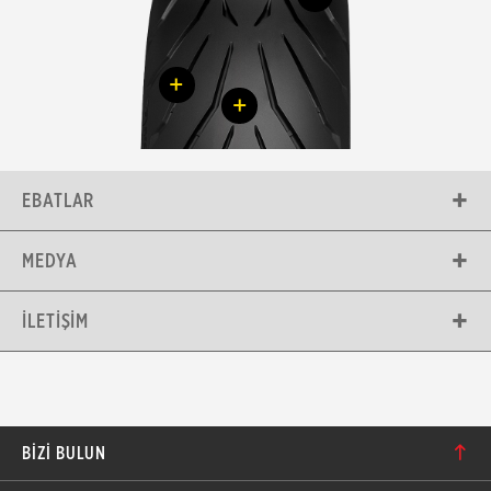
+
+
EBATLAR
MEDYA
İLETIŞIM
BIZI BULUN
Karacaoğlan Mahallesi 6244. Sokak No: 109/A-B