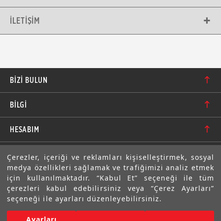
İLETIŞIM
BIZI BULUN
Karacaoğlan Mahallesi 6244. Sokak No: 109/A-B
BİLGİ
Bornova/İzmir TÜRKİYE
Hakkımızda
bilgi@motolastik.com
HESABIM
Banka Hesap Numaraları
+90 549 549 66 86
Siparişler
E-BÜLTEN
Çerezler, içeriği ve reklamları kişiselleştirmek, sosyal
Teknik Bilgi
+90 232 462 08 42
medya özellikleri sağlamak ve trafiğimizi analiz etmek
Adresler
Abone olarak aramıza katılın. Avantajlardan ve indirimlerden
için kullanılmaktadır. “Kabul Et” seçeneği ile tüm
ilk sizin haberiniz olsun!
Sıkça Sorulan Sorular
çerezleri kabul edebilirsiniz veya “Çerez Ayarları”
Üyelik Bilgilerim
seçeneği ile ayarları düzenleyebilirsiniz.
Gizlilik Bildirimi ve Güvenlik
Ayarları