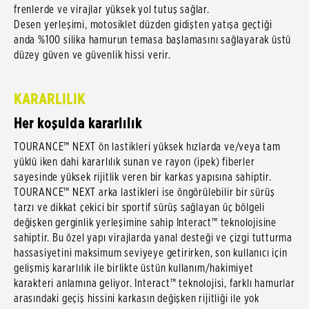
frenlerde ve virajlar yüksek yol tutuş sağlar.
Desen yerleşimi, motosiklet düzden gidişten yatışa geçtiği
anda %100 silika hamurun temasa başlamasını sağlayarak üstü
düzey güven ve güvenlik hissi verir.
KARARLILIK
Her koşulda kararlılık
TOURANCE™ NEXT ön lastikleri yüksek hızlarda ve/veya tam
yüklü iken dahi kararlılık sunan ve rayon (ipek) fiberler
sayesinde yüksek rijitlik veren bir karkas yapısına sahiptir.
TOURANCE™ NEXT arka lastikleri ise öngörülebilir bir sürüş
tarzı ve dikkat çekici bir sportif sürüş sağlayan üç bölgeli
değişken gerginlik yerleşimine sahip Interact™ teknolojisine
sahiptir. Bu özel yapı virajlarda yanal desteği ve çizgi tutturma
hassasiyetini maksimum seviyeye getirirken, son kullanıcı için
gelişmiş kararlılık ile birlikte üstün kullanım/hakimiyet
karakteri anlamına geliyor. Interact™ teknolojisi, farklı hamurlar
arasındaki geçiş hissini karkasın değişken rijitliği ile yok