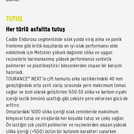
TUTUŞ
Her türlü asfaltta tutuş
Cadde Endurosu segmentinde ıslak yolda viraj alma ve panik
frenleme gibi kritik koşullarda en iyi ıslak performansı elde
edebilmek için Metzeler yüksek dağılımlı silika ve uygun
reçinelerle harmanlanmış yüksek performanslı sentetik
polimerler ve plastikleştirici bileşenlerden oluşan bir karışım
hazırladı.
TOURANCE™ NEXT’in çift hamurlu arka lastiklerindeki 40 mm
genişliğindeki orta şerit sürüş sırasında yere maksimum temas
sağlar ve özel olarak geliştirilen %50-50 silika ve karbon siyahı
içeriği lastik ömrünü uzattığı gibi çekişte yere aktarılan gücü de
arttırır.
Omuzlardaki %100 silika içeriği ıslak zeminlerde maksimum
kimyasal tutuş ve virajlarda her koşulda tutuş ve çekiş sağlar.
Ön lastiğin çok çeşitli polimerler ve reçinelerden oluşan yüksek
silika içeriği (>%50) üstün bir kullanım karakteri sunarken