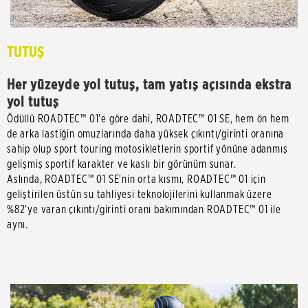
TUTUŞ
Her yüzeyde yol tutuş, tam yatış açısında ekstra
yol tutuş
Ödüllü ROADTEC™ 01'e göre dahi, ROADTEC™ 01 SE, hem ön hem
de arka lastiğin omuzlarında daha yüksek çıkıntı/girinti oranına
sahip olup sport touring motosikletlerin sportif yönüne adanmış
gelişmiş sportif karakter ve kaslı bir görünüm sunar.
Aslında, ROADTEC™ 01 SE'nin orta kısmı, ROADTEC™ 01 için
geliştirilen üstün su tahliyesi teknolojilerini kullanmak üzere
%82'ye varan çıkıntı/girinti oranı bakımından ROADTEC™ 01 ile
aynı.