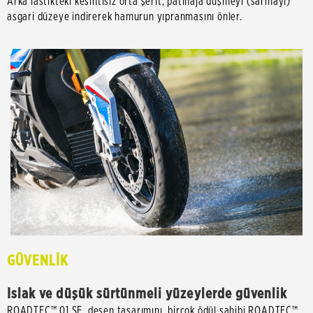
Arka lastikteki kesintisiz orta şerit, patinaja düşmeyi (sarmayı)
asgari düzeye indirerek hamurun yıpranmasını önler.
GÜVENLİK
Islak ve düşük sürtünmeli yüzeylerde güvenlik
ROADTEC™ 01 SE, desen tasarımını, birçok ödül sahibi ROADTEC™