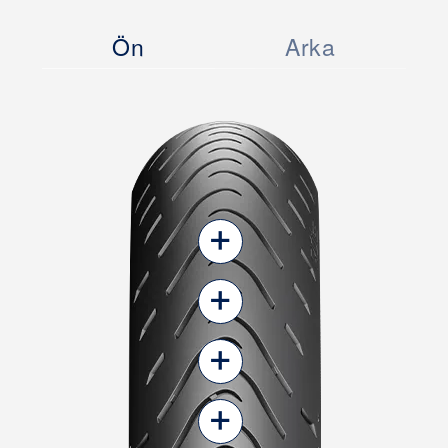
Ön
Arka
+
+
+
+