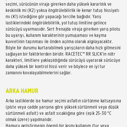
seçimi, sürücünün viraja girerken daha yüksek kararlılık ve
keskinlik mi (K2) yoksa öngörülebilirlik ile kenar tutuş hissiyatı
mı (K1) istediğine gör yapacağı tercihe bağlıdır. Yarış
lastiklerindeki öngörülebilirlik, yol tutuş limitine gelince
sürücüyü uyarmasıdır. Sert frenajda viraja girerken yarış pilotu
bu uyarıyı, kullanım karakterinin yumuşaması ve kayma
kuvvetinin taşınması ile önden açılma olarak algılayacaktır.
Böyle bir durumu kurtarabilmek yarışçıların daha hızlı gitmesini
sağlayan bir faktörlerden biridir. RACETEC™ RR SLICK'in nötr
karakteri, limitlere yaklaşıldığında sürücüyü uyararak sürücüye
daha yüksek bir kontrol hissi verir ve böylece en iyi tur
zamanını kovalayabilmelerini sağlar.
ARKA HAMUR
Arka lastiklerde ise hamur seçimi asfaltın sürtünme katsayısına
(piste veya cadde yarışına göre yüksek sürtünmeli veya düşük
sürtünmeli asfalt) ve asfalt sıcaklığına göre (eşik 25-30 °C
olmak üzere) yapılmalıdır.
Hamuru geliştirmenin önemli bir kısmı kullanım (tur veya