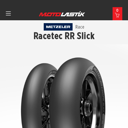
0
Race
Racetec RR Slick