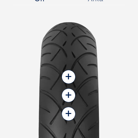
+
+
+