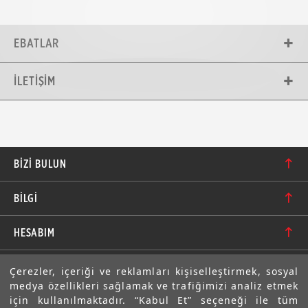
EBATLAR
İLETIŞIM
BIZI BULUN
Karacaoğlan Mahallesi 6244. Sokak No: 109/A-B
BİLGİ
Bornova/İzmir TÜRKİYE
Hakkımızda
bilgi@motolastik.com
HESABIM
Banka Hesap Numaraları
+90 549 549 66 86
Siparişler
E-BÜLTEN
Çerezler, içeriği ve reklamları kişiselleştirmek, sosyal
Teknik Bilgi
+90 232 462 08 42
medya özellikleri sağlamak ve trafiğimizi analiz etmek
Adresler
Abone olarak aramıza katılın. Avantajlardan ve indirimlerden
için kullanılmaktadır. “Kabul Et” seçeneği ile tüm
ilk sizin haberiniz olsun!