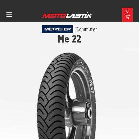
0
Commuter
Me 22