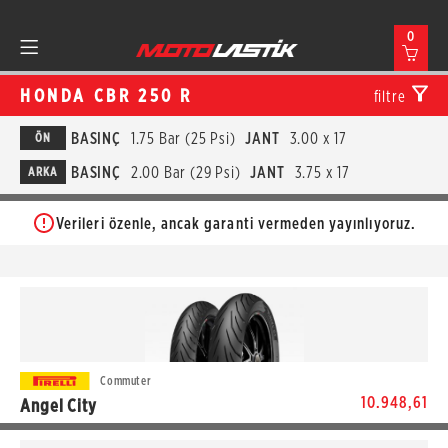
0
HONDA CBR 250 R
filtre
BASINÇ
1.75 Bar (25 Psi)
JANT
3.00 x 17
ÖN
BASINÇ
2.00 Bar (29 Psi)
JANT
3.75 x 17
ARKA
Verileri özenle, ancak garanti vermeden yayınlıyoruz.
Commuter
10.948,61
Angel City