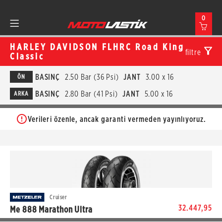
0
HARLEY DAVIDSON FLHRC Road King
filtre
Classic
BASINÇ
2.50 Bar (36 Psi)
JANT
3.00 x 16
ÖN
BASINÇ
2.80 Bar (41 Psi)
JANT
5.00 x 16
ARKA
Verileri özenle, ancak garanti vermeden yayınlıyoruz.
Cruiser
32.447,95
Me 888 Marathon Ultra