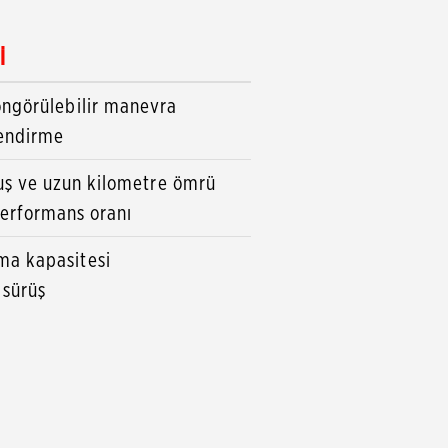
İ
öngörülebilir manevra
endirme
uş ve uzun kilometre ömrü
erformans oranı
ma kapasitesi
 sürüş