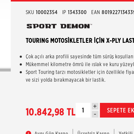
SKU
10002354
IP
1343300
EAN
801922713433
TOURING MOTOSİKLETLER İÇİN X-PLY LAS
Çok açılı arka profili sayesinde tüm sürüş koşulla
Mükemmel kilometre ömrü ile ıslak ve kuru yüzeyl
Sport Touring tarzı motosikletler için özellikle fi
ve sizi yolda bırakmayacak bir lastik.
+
10.842,98 TL
SEPETE E
-
Aynı Gün Kargo
Ücretsiz Kargo
Yetkili