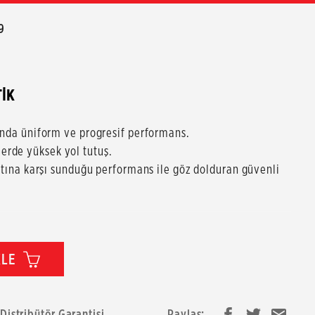
9
TİK
rında üniform ve progresif performans.
erde yüksek yol tutuş.
yatına karşı sunduğu performans ile göz dolduran güvenli
KLE
 Distribütör Garantisi
Paylaş: