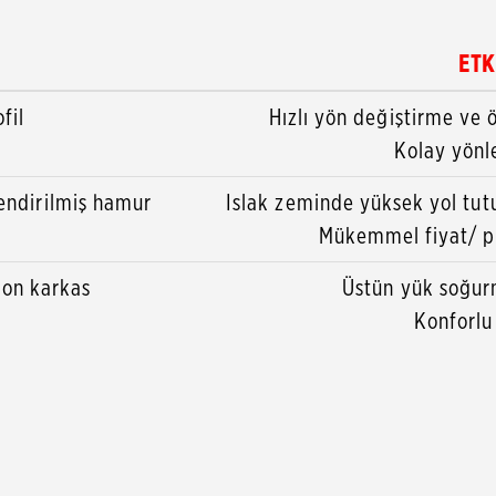
ETK
fil
Hızlı yön değiştirme ve 
Kolay yönl
lendirilmiş hamur
Islak zeminde yüksek yol tut
Mükemmel fiyat/ p
lon karkas
Üstün yük soğur
Konforlu