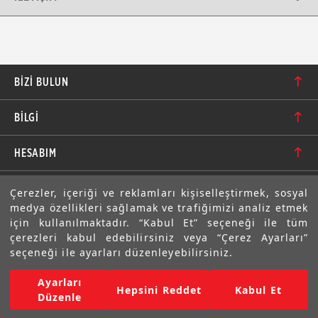
BIZI BULUN
Karacaoğlan Mahallesi 6244. Sokak No: 109/A-B
BİLGİ
Bornova/İzmir TÜRKİYE
Hakkımızda
bilgi@motolastik.com
HESABIM
Banka Hesap Numaraları
+90 549 549 66 86
Siparişler
E-BÜLTEN
Çerezler, içeriği ve reklamları kişiselleştirmek, sosyal
Teknik Bilgi
+90 232 462 08 42
medya özellikleri sağlamak ve trafiğimizi analiz etmek
Adresler
Abone olarak aramıza katılın. Avantajlardan ve indirimlerden
için kullanılmaktadır. “Kabul Et” seçeneği ile tüm
ilk sizin haberiniz olsun!
Sıkça Sorulan Sorular
çerezleri kabul edebilirsiniz veya “Çerez Ayarları”
Üyelik Bilgilerim
seçeneği ile ayarları düzenleyebilirsiniz.
Gizlilik Bildirimi ve Güvenlik
Ayarları
Copyright © 2022 Motolastik. Tüm Hakkı Saklıdır.
Hepsini Reddet
Kabul Et
Mesafeli Satış Sözleşmesi
Düzenle