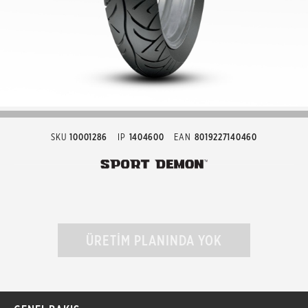
SKU
10001286
IP
1404600
EAN
8019227140460
ÜRETİM PLANINDA YOK