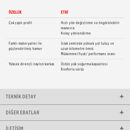
ÖZELLİK
ETKİ
Çok çaplı profil
Hızlı yön değiştirme ve öngörülebilir
manevra
Kolay yönlendirme
Farklı materyaller ile
Islak zeminde yüksek yol tutuş ve
güçlendirilmiş hamur
uzun kilometre ömrü
Mükemmel fiyat/ performans oranı
Yüksek dirençli naylon karkas
Üstün yük soğurma kapasitesi
Konforlu sürüş
TEKNIK DETAY
DIĞER EBATLAR
İLETIŞIM