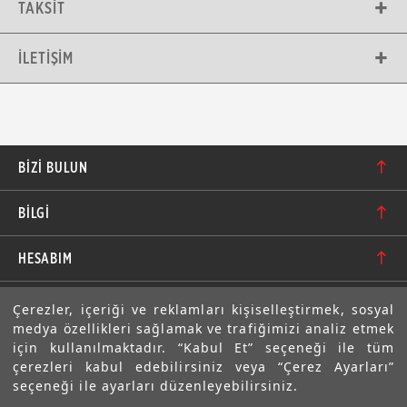
TAKSIT
İLETIŞIM
BIZI BULUN
Karacaoğlan Mahallesi 6244. Sokak No: 109/A-B
BİLGİ
Bornova/İzmir TÜRKİYE
Hakkımızda
bilgi@motolastik.com
HESABIM
Banka Hesap Numaraları
+90 549 549 66 86
Siparişler
E-BÜLTEN
Çerezler, içeriği ve reklamları kişiselleştirmek, sosyal
Teknik Bilgi
+90 232 462 08 42
medya özellikleri sağlamak ve trafiğimizi analiz etmek
Adresler
Abone olarak aramıza katılın. Avantajlardan ve indirimlerden
için kullanılmaktadır. “Kabul Et” seçeneği ile tüm
ilk sizin haberiniz olsun!
Sıkça Sorulan Sorular
çerezleri kabul edebilirsiniz veya “Çerez Ayarları”
Üyelik Bilgilerim
seçeneği ile ayarları düzenleyebilirsiniz.
Gizlilik Bildirimi ve Güvenlik