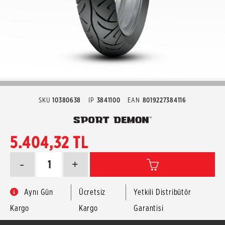
SKU
10380638
IP
3841100
EAN
8019227384116
5.404,32 TL
-
+
Aynı Gün
Ücretsiz
Yetkili Distribütör
Kargo
Kargo
Garantisi