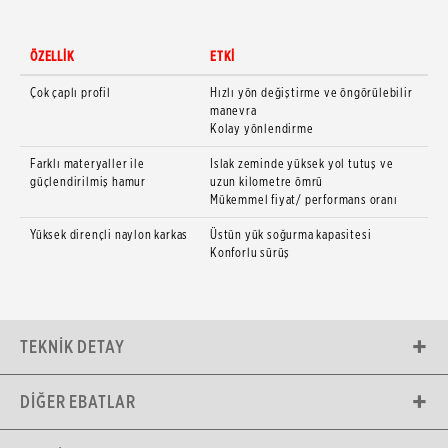
ÖZELLİK
ETKİ
Çok çaplı profil
Hızlı yön değiştirme ve öngörülebilir
manevra
Kolay yönlendirme
Farklı materyaller ile
Islak zeminde yüksek yol tutuş ve
güçlendirilmiş hamur
uzun kilometre ömrü
Mükemmel fiyat/ performans oranı
Yüksek dirençli naylon karkas
Üstün yük soğurma kapasitesi
Konforlu sürüş
TEKNIK DETAY
DIĞER EBATLAR