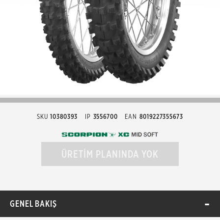
SKU
10380393
IP
3556700
EAN
8019227355673
ÜRETİM PLANINDA YOK
GENEL BAKIŞ