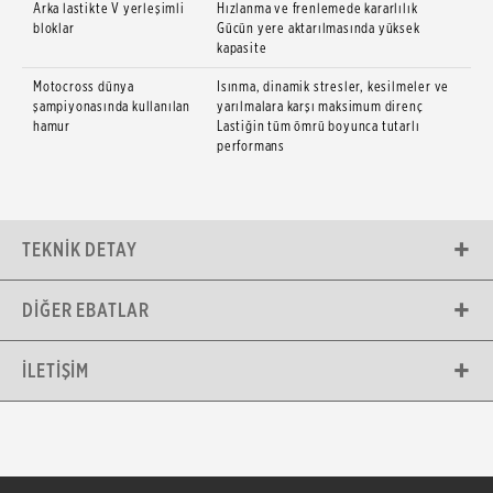
Arka lastikte V yerleşimli
Hızlanma ve frenlemede kararlılık
bloklar
Gücün yere aktarılmasında yüksek
kapasite
Motocross dünya
Isınma, dinamik stresler, kesilmeler ve
şampiyonasında kullanılan
yarılmalara karşı maksimum direnç
hamur
Lastiğin tüm ömrü boyunca tutarlı
performans
TEKNIK DETAY
DIĞER EBATLAR
İLETIŞIM