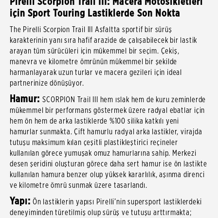
Pirelli Scorpion Trail III: Macera Motosikletleri
için Sport Touring Lastiklerde Son Nokta
The Pirelli Scorpion Trail III Asfaltta sportif bir sürüş
karakterinin yanı sıra hafif arazide de çalışabilecek bir lastik
arayan tüm sürücüleri için mükemmel bir seçim. Çekiş,
manevra ve kilometre ömrünün mükemmel bir şekilde
harmanlayarak uzun turlar ve macera gezileri için ideal
partnerinize dönüşüyor.
Hamur:
SCORPION Trail III hem ıslak hem de kuru zeminlerde
mükemmel bir performans göstermek üzere radyal ebatlar için
hem ön hem de arka lastiklerde %100 silika katkılı yeni
hamurlar sunmakta. Çift hamurlu radyal arka lastikler, virajda
tutuşu maksimum kılan çeşitli plastikleştirici reçineler
kullanılan görece yumuşak omuz hamurlarına sahip. Merkezi
desen şeridini oluşturan görece daha sert hamur ise ön lastikte
kullanılan hamura benzer olup yüksek kararlılık, aşınma direnci
ve kilometre ömrü sunmak üzere tasarlandı.
Yapı:
Ön lastiklerin yapısı Pirelli’nin supersport lastiklerdeki
deneyiminden türetilmiş olup sürüş ve tutuşu arttırmakta;