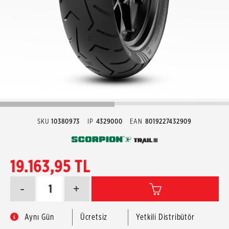
SKU
10380973
IP
4329000
EAN
8019227432909
19.163,95 TL
-
+
Aynı Gün
Ücretsiz
Yetkili Distribütör