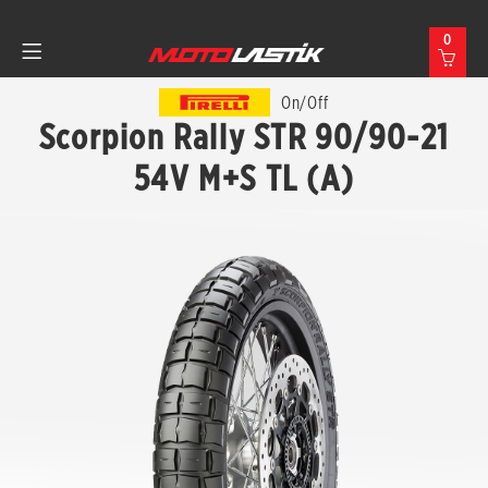
0
On/Off
Scorpion Rally STR 90/90-21
54V M+S TL (A)