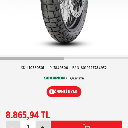
SKU
10380501
IP
3849300
EAN
8019227384932
ÖNEMLİ UYARI
!
8.865,94 TL
-
+