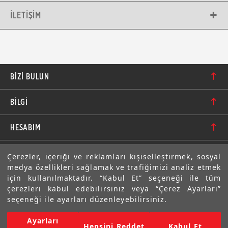
İLETIŞIM
BIZI BULUN
Karacaoğlan Mahallesi 6244. Sokak No: 109/A-B
BİLGİ
Bornova/İzmir TÜRKİYE
Hakkımızda
bilgi@motolastik.com
HESABIM
Banka Hesap Numaraları
+90 549 549 66 86
Siparişler
E-BÜLTEN
Çerezler, içeriği ve reklamları kişiselleştirmek, sosyal
Teknik Bilgi
+90 232 462 08 42
medya özellikleri sağlamak ve trafiğimizi analiz etmek
Adresler
Abone olarak aramıza katılın. Avantajlardan ve indirimlerden
için kullanılmaktadır. “Kabul Et” seçeneği ile tüm
ilk sizin haberiniz olsun!
Sıkça Sorulan Sorular
çerezleri kabul edebilirsiniz veya “Çerez Ayarları”
Üyelik Bilgilerim
seçeneği ile ayarları düzenleyebilirsiniz.
Gizlilik Bildirimi ve Güvenlik
Ayarları
Copyright © 2022 Motolastik. Tüm Hakkı Saklıdır.
Hepsini Reddet
Kabul Et
Mesafeli Satış Sözleşmesi