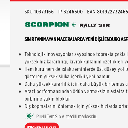
SKU
10373166
IP
3246500
EAN
80192273246
SINIR TANIMAYAN MACERALARDA YENİ DİŞLİ ENDURO ASFA
Teknolojik inovasyonlar sayesinde toprakta çekiş il
yüksek hız kararlılığı, kıvrak kullanım özellikleri 
Hem kuru hem de ıslak zeminlerde üst düzey yol tutu
gösteren yüksek silika içerikli yeni hamur.
Daha yüksek kararlılık için daha büyük bir temas a
Arazi performansından ödün vermeksizin asfalta t
birbirine yakın bloklar
Diş kopmalarını önlemek için yüksek hızlarda ortay
Pirelli Tyre S.p.A. tescilli markasıdır.
ÖNEMLİ UYARI
!