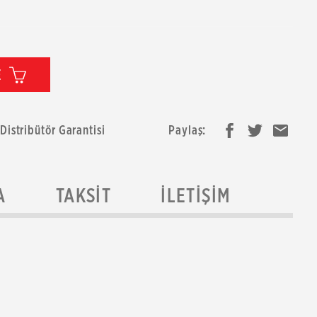
E
 Distribütör Garantisi
Paylaş:
A
TAKSIT
İLETIŞIM