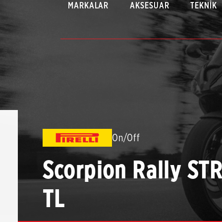
MARKALAR
AKSESUAR
TEKNIK
On/Off
Scorpion Rally ST
TL