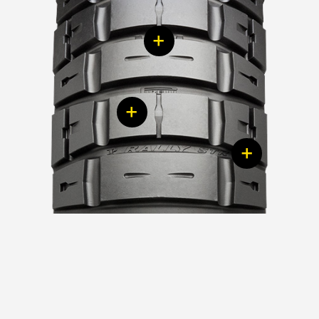
+
+
+