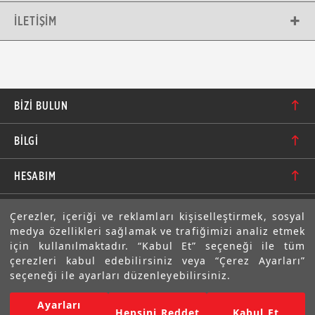
İLETIŞIM
BIZI BULUN
Karacaoğlan Mahallesi 6244. Sokak No: 109/A-B
BİLGİ
Bornova/İzmir TÜRKİYE
Hakkımızda
bilgi@motolastik.com
HESABIM
Banka Hesap Numaraları
+90 549 549 66 86
Siparişler
E-BÜLTEN
Çerezler, içeriği ve reklamları kişiselleştirmek, sosyal
Teknik Bilgi
+90 232 462 08 42
medya özellikleri sağlamak ve trafiğimizi analiz etmek
Adresler
Abone olarak aramıza katılın. Avantajlardan ve indirimlerden
için kullanılmaktadır. “Kabul Et” seçeneği ile tüm
ilk sizin haberiniz olsun!
Sıkça Sorulan Sorular
çerezleri kabul edebilirsiniz veya “Çerez Ayarları”
Üyelik Bilgilerim
seçeneği ile ayarları düzenleyebilirsiniz.
Gizlilik Bildirimi ve Güvenlik
Ayarları
Copyright © 2022 Motolastik. Tüm Hakkı Saklıdır.
Hepsini Reddet
Kabul Et
Mesafeli Satış Sözleşmesi