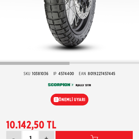
SKU
10381036
IP
4574400
EAN
8019227457445
ÖNEMLİ UYARI
!
10.142,50 TL
-
+