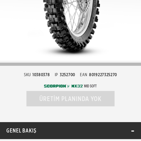
SKU
10380378
IP
3252700
EAN
8019227325270
ÜRETİM PLANINDA YOK
GENEL BAKIŞ