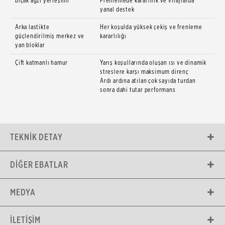
bıçak ağzı yerleşimi
Frenlemede kararlılık ve virajlarda
yanal destek
Arka lastikte
Her koşulda yüksek çekiş ve frenleme
güçlendirilmiş merkez ve
kararlılığı
yan bloklar
Çift katmanlı hamur
Yarış koşullarında oluşan ısı ve dinamik
streslere karşı maksimum direnç
Ardı ardına atılan çok sayıda turdan
sonra dahi tutar performans
TEKNIK DETAY
DIĞER EBATLAR
MEDYA
İLETIŞIM