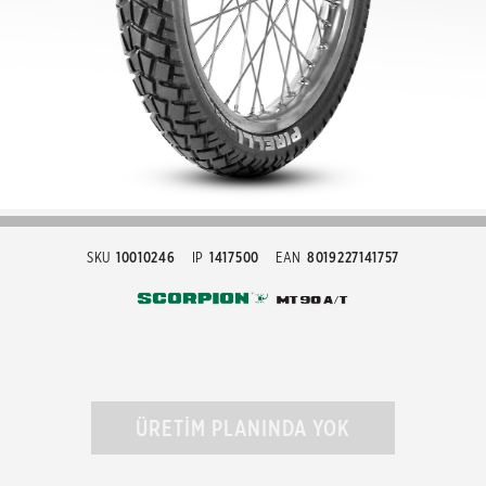
SKU
10010246
IP
1417500
EAN
8019227141757
ÜRETİM PLANINDA YOK