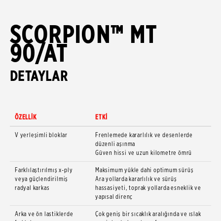
SCORPION™ MT
90/AT
DETAYLAR
ÖZELLİK
ETKİ
V yerleşimli bloklar
Frenlemede kararlılık ve desenlerde
düzenli aşınma
Güven hissi ve uzun kilometre ömrü
Farklılaştırılmış x-ply
Maksimum yükle dahi optimum sürüş
veya güçlendirilmiş
Ara yollarda kararlılık ve sürüş
radyal karkas
hassasiyeti, toprak yollarda esneklik ve
yapısal direnç
Arka ve ön lastiklerde
Çok geniş bir sıcaklık aralığında ve ıslak