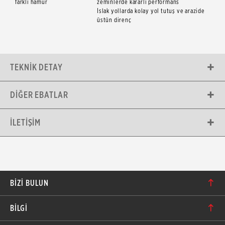
farklı hamur
zeminlerde kararlı performans
Islak yollarda kolay yol tutuş ve arazide
üstün direnç
TEKNIK DETAY
DIĞER EBATLAR
İLETIŞIM
BIZI BULUN
Karacaoğlan Mahallesi 6244. Sokak No: 109/A-B
BİLGİ
Bornova/İzmir TÜRKİYE