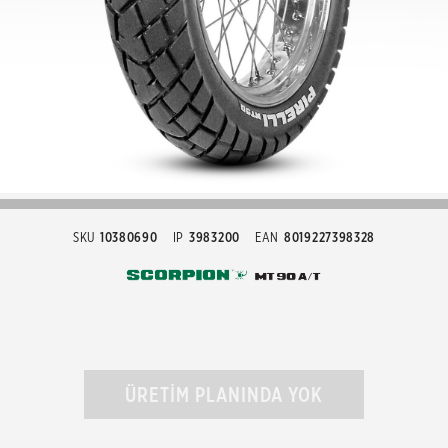
SKU
10380690
IP
3983200
EAN
8019227398328
ÜRETİM PLANINDA YOK