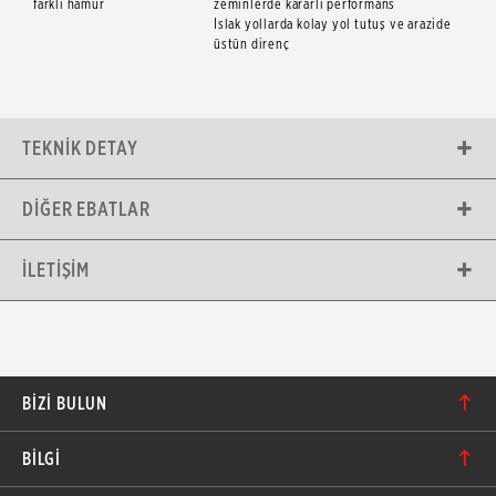
farklı hamur
zeminlerde kararlı performans
Islak yollarda kolay yol tutuş ve arazide
üstün direnç
TEKNIK DETAY
DIĞER EBATLAR
İLETIŞIM
BIZI BULUN
Karacaoğlan Mahallesi 6244. Sokak No: 109/A-B
BİLGİ
Bornova/İzmir TÜRKİYE