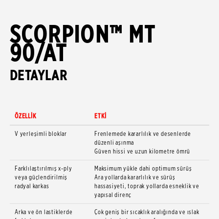
SCORPION™ MT
90/AT
DETAYLAR
ÖZELLİK
ETKİ
V yerleşimli bloklar
Frenlemede kararlılık ve desenlerde
düzenli aşınma
Güven hissi ve uzun kilometre ömrü
Farklılaştırılmış x-ply
Maksimum yükle dahi optimum sürüş
veya güçlendirilmiş
Ara yollarda kararlılık ve sürüş
radyal karkas
hassasiyeti, toprak yollarda esneklik ve
yapısal direnç
Arka ve ön lastiklerde
Çok geniş bir sıcaklık aralığında ve ıslak