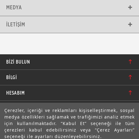
MEDYA
İLETIŞIM
BIZI BULUN
Karacaoğlan Mahallesi 6244. Sokak No: 109/A-B
BİLGİ
Bornova/İzmir TÜRKİYE
Hakkımızda
bilgi@motolastik.com
HESABIM
Banka Hesap Numaraları
+90 549 549 66 86
Siparişler
E-BÜLTEN
Çerezler, içeriği ve reklamları kişiselleştirmek, sosyal
Teknik Bilgi
+90 232 462 08 42
medya özellikleri sağlamak ve trafiğimizi analiz etmek
Adresler
Abone olarak aramıza katılın. Avantajlardan ve indirimlerden
için kullanılmaktadır. “Kabul Et” seçeneği ile tüm
ilk sizin haberiniz olsun!
Sıkça Sorulan Sorular
çerezleri kabul edebilirsiniz veya “Çerez Ayarları”
Üyelik Bilgilerim
seçeneği ile ayarları düzenleyebilirsiniz.