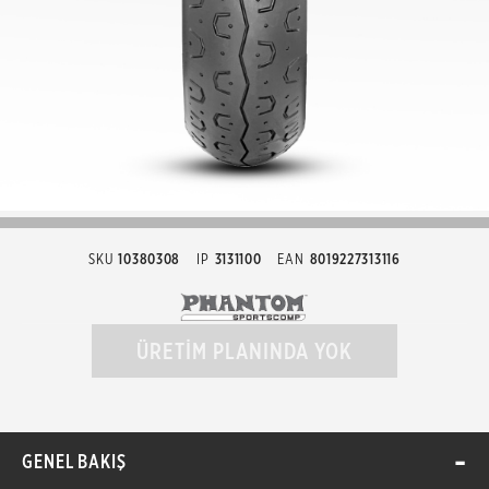
SKU
10380308
IP
3131100
EAN
8019227313116
ÜRETİM PLANINDA YOK
GENEL BAKIŞ