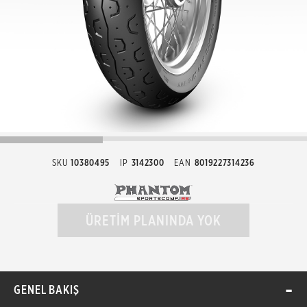
SKU
10380495
IP
3142300
EAN
8019227314236
ÜRETİM PLANINDA YOK
GENEL BAKIŞ