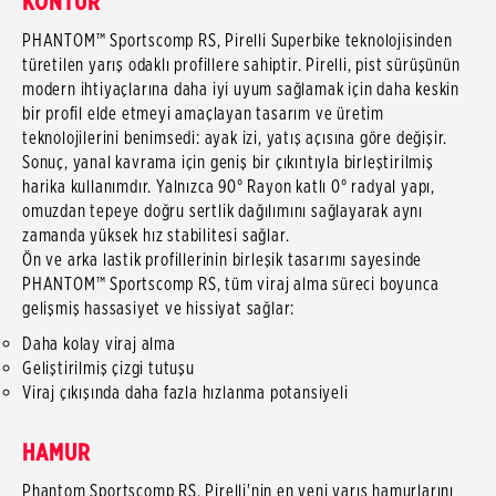
KONTÜR
PHANTOM™ Sportscomp RS, Pirelli Superbike teknolojisinden
türetilen yarış odaklı profillere sahiptir. Pirelli, pist sürüşünün
modern ihtiyaçlarına daha iyi uyum sağlamak için daha keskin
bir profil elde etmeyi amaçlayan tasarım ve üretim
teknolojilerini benimsedi: ayak izi, yatış açısına göre değişir.
Sonuç, yanal kavrama için geniş bir çıkıntıyla birleştirilmiş
harika kullanımdır. Yalnızca 90° Rayon katlı 0° radyal yapı,
omuzdan tepeye doğru sertlik dağılımını sağlayarak aynı
zamanda yüksek hız stabilitesi sağlar.
Ön ve arka lastik profillerinin birleşik tasarımı sayesinde
PHANTOM™ Sportscomp RS, tüm viraj alma süreci boyunca
gelişmiş hassasiyet ve hissiyat sağlar:
Daha kolay viraj alma
Geliştirilmiş çizgi tutuşu
Viraj çıkışında daha fazla hızlanma potansiyeli
HAMUR
Phantom Sportscomp RS, Pirelli'nin en yeni yarış hamurlarını