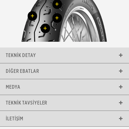
+
+
+
+
TEKNIK DETAY
DIĞER EBATLAR
MEDYA
TEKNIK TAVSIYELER
İLETIŞIM