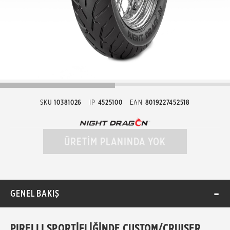
SKU
10381026
IP
4525100
EAN
8019227452518
ÜRETİM PLANINDA YOK
GENEL BAKIŞ
PIRELLI SPORTİFLİĞİNDE CUSTOM/CRUISER