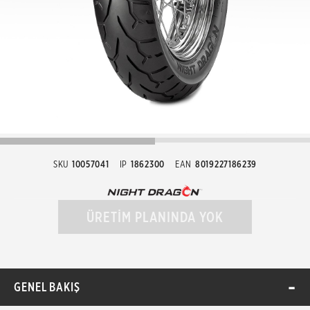
SKU
10057041
IP
1862300
EAN
8019227186239
ÜRETİM PLANINDA YOK
GENEL BAKIŞ