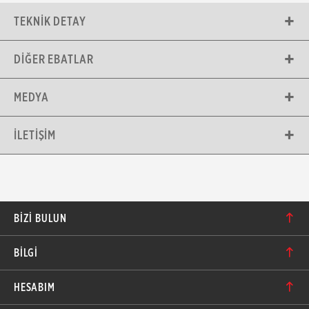
TEKNIK DETAY
DIĞER EBATLAR
MEDYA
İLETIŞIM
BIZI BULUN
Karacaoğlan Mahallesi 6244. Sokak No: 109/A-B
BİLGİ
Bornova/İzmir TÜRKİYE
Hakkımızda
bilgi@motolastik.com
HESABIM
Banka Hesap Numaraları