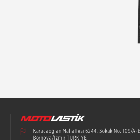
Karacaoğlan Mahallesi 6244. Sokak No: 109/A-
Bornova/İzmir TÜRKİYE