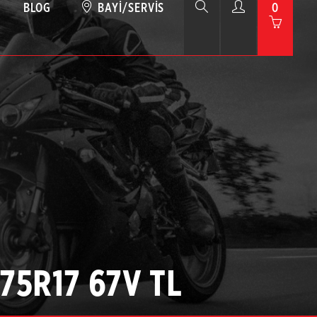
BLOG
BAYI/SERVIS
0
/75R17 67V TL