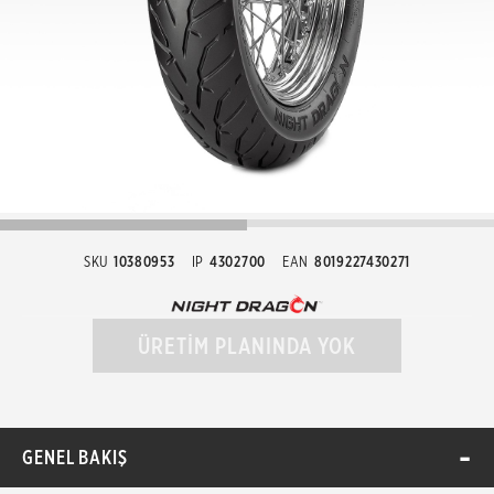
SKU
10380953
IP
4302700
EAN
8019227430271
ÜRETİM PLANINDA YOK
GENEL BAKIŞ