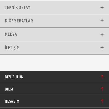
TEKNIK DETAY
DIĞER EBATLAR
MEDYA
İLETIŞIM
BIZI BULUN
Karacaoğlan Mahallesi 6244. Sokak No: 109/A-B
BİLGİ
Bornova/İzmir TÜRKİYE
Hakkımızda
bilgi@motolastik.com
HESABIM
Banka Hesap Numaraları