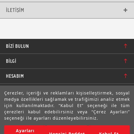
İLETIŞIM
BIZI BULUN
Karacaoğlan Mahallesi 6244. Sokak No: 109/A-B
BİLGİ
Bornova/İzmir TÜRKİYE
Hakkımızda
bilgi@motolastik.com
HESABIM
Banka Hesap Numaraları
+90 549 549 66 86
Siparişler
E-BÜLTEN
Çerezler, içeriği ve reklamları kişiselleştirmek, sosyal
Teknik Bilgi
+90 232 462 08 42
medya özellikleri sağlamak ve trafiğimizi analiz etmek
Adresler
Abone olarak aramıza katılın. Avantajlardan ve indirimlerden
için kullanılmaktadır. “Kabul Et” seçeneği ile tüm
ilk sizin haberiniz olsun!
Sıkça Sorulan Sorular
çerezleri kabul edebilirsiniz veya “Çerez Ayarları”
Üyelik Bilgilerim
seçeneği ile ayarları düzenleyebilirsiniz.
Gizlilik Bildirimi ve Güvenlik
Ayarları
Copyright © 2022 Motolastik. Tüm Hakkı Saklıdır.
Hepsini Reddet
Kabul Et