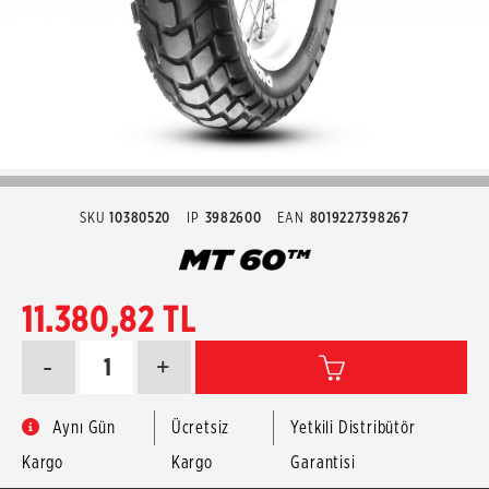
SKU
10380520
IP
3982600
EAN
8019227398267
11.380,82 TL
-
+
Aynı Gün
Ücretsiz
Yetkili Distribütör
Kargo
Kargo
Garantisi