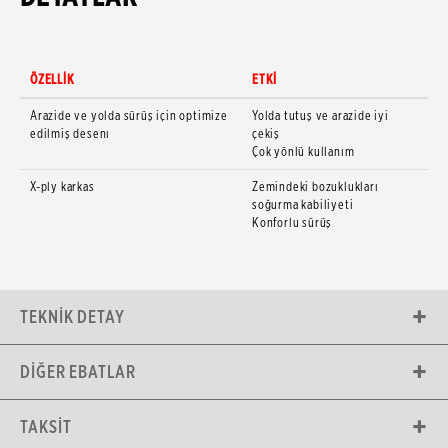
ÖZELLİK
ETKİ
Arazide ve yolda sürüş için optimize
Yolda tutuş ve arazide iyi
edilmiş desenı
çekiş
Çok yönlü kullanım
X-ply karkas
Zemindeki bozuklukları
soğurma kabiliyeti
Konforlu sürüş
TEKNIK DETAY
DIĞER EBATLAR
TAKSIT