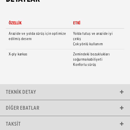
ÖZELLİK
ETKİ
Arazide ve yolda sürüş için optimize
Yolda tutuş ve arazide iyi
edilmiş desenı
çekiş
Çok yönlü kullanım
X-ply karkas
Zemindeki bozuklukları
soğurma kabiliyeti
Konforlu sürüş
TEKNIK DETAY
DIĞER EBATLAR
TAKSIT