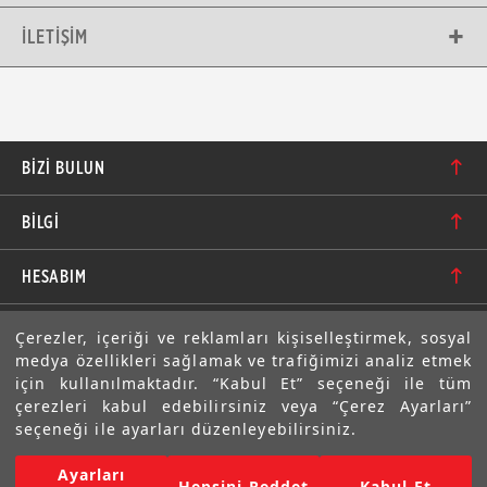
İLETIŞIM
BIZI BULUN
Karacaoğlan Mahallesi 6244. Sokak No: 109/A-B
BİLGİ
Bornova/İzmir TÜRKİYE
Hakkımızda
bilgi@motolastik.com
HESABIM
Banka Hesap Numaraları
+90 549 549 66 86
Siparişler
E-BÜLTEN
Çerezler, içeriği ve reklamları kişiselleştirmek, sosyal
Teknik Bilgi
+90 232 462 08 42
medya özellikleri sağlamak ve trafiğimizi analiz etmek
Adresler
Abone olarak aramıza katılın. Avantajlardan ve indirimlerden
için kullanılmaktadır. “Kabul Et” seçeneği ile tüm
ilk sizin haberiniz olsun!
Sıkça Sorulan Sorular
çerezleri kabul edebilirsiniz veya “Çerez Ayarları”
Üyelik Bilgilerim
seçeneği ile ayarları düzenleyebilirsiniz.
Gizlilik Bildirimi ve Güvenlik
Ayarları
Copyright © 2022 Motolastik. Tüm Hakkı Saklıdır.
Hepsini Reddet
Kabul Et