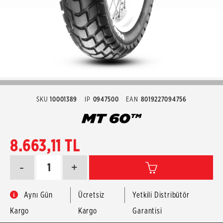
SKU
10001389
IP
0947500
EAN
8019227094756
8.663,11 TL
-
+
Aynı Gün
Ücretsiz
Yetkili Distribütör
Kargo
Kargo
Garantisi