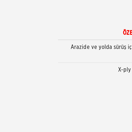
ÖZ
Arazide ve yolda sürüş i
X-ply