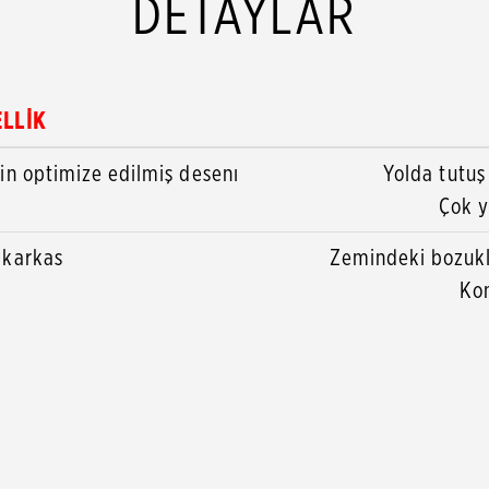
DETAYLAR
ELLİK
çin optimize edilmiş desenı
Yolda tutuş
Çok y
 karkas
Zemindeki bozukl
Kon