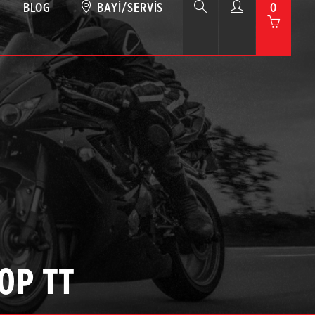
BLOG
BAYI/SERVIS
0
0P TT