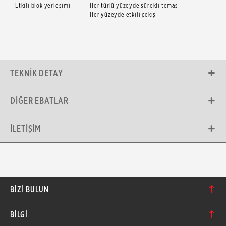
Etkili blok yerleşimi
Her türlü yüzeyde sürekli temas
Her yüzeyde etkili çekiş
TEKNIK DETAY
DIĞER EBATLAR
İLETIŞIM
BIZI BULUN
Karacaoğlan Mahallesi 6244. Sokak No: 109/A-B
BİLGİ
Bornova/İzmir TÜRKİYE