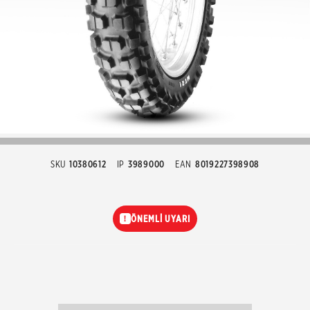
SKU
10380612
IP
3989000
EAN
8019227398908
ÖNEMLİ UYARI
!