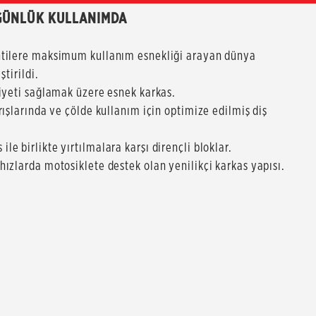
GÜNLÜK KULLANIMDA
intilere maksimum kullanım esnekliği arayan dünya
tirildi.
siyeti sağlamak üzere esnek karkas.
rışlarında ve çölde kullanım için optimize edilmiş diş
e birlikte yırtılmalara karşı dirençli bloklar.
ızlarda motosiklete destek olan yenilikçi karkas yapısı.