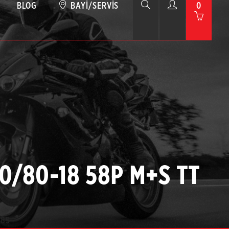
BLOG
BAYI/SERVIS
0
110/80-18 58P M+S TT
885