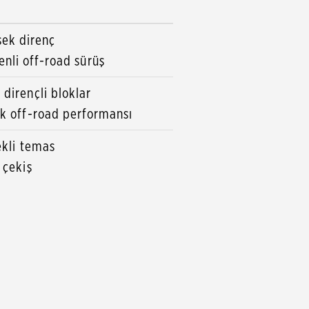
sek direnç
nli off-road sürüş
dirençli bloklar
k off-road performansı
ekli temas
 çekiş