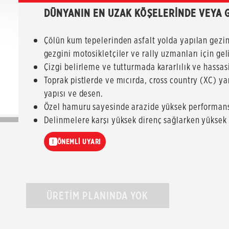
DÜNYANIN EN UZAK KÖŞELERİNDE VEYA 
Çölün kum tepelerinden asfalt yolda yapılan gez
gezgini motosikletçiler ve rally uzmanları için geliş
Çizgi belirleme ve tutturmada kararlılık ve hassa
Toprak pistlerde ve mıcırda, cross country (XC) ya
yapısı ve desen.
Özel hamuru sayesinde arazide yüksek performans il
Delinmelere karşı yüksek direnç sağlarken yüksek h
ÖNEMLİ UYARI
!
ÜRETİM PLANINDA YOK