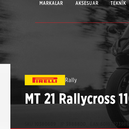
MARKALAR
AKSESUAR
TEKNIK
Rally
MT 21 Rallycross 
SKU
10380609
IP
3988800
EAN
8019227398