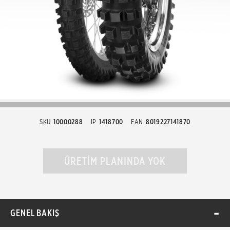
SKU
10000288
IP
1418700
EAN
8019227141870
ÜRETİM PLANINDA YOK
GENEL BAKIŞ