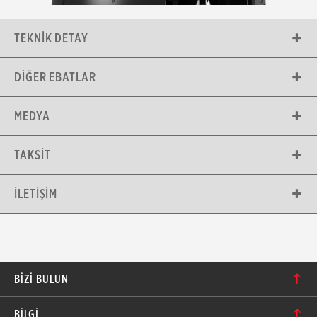
TEKNIK DETAY
DIĞER EBATLAR
MEDYA
TAKSIT
İLETIŞIM
BIZI BULUN
Karacaoğlan Mahallesi 6244. Sokak No: 109/A-B
BİLGİ
Bornova/İzmir TÜRKİYE