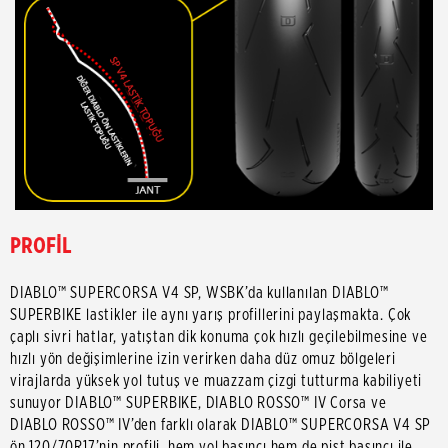
PROFİL
DIABLO™ SUPERCORSA V4 SP, WSBK’da kullanılan DIABLO™
SUPERBIKE lastikler ile aynı yarış profillerini paylaşmakta. Çok
çaplı sivri hatlar, yatıştan dik konuma çok hızlı geçilebilmesine ve
hızlı yön değişimlerine izin verirken daha düz omuz bölgeleri
virajlarda yüksek yol tutuş ve muazzam çizgi tutturma kabiliyeti
sunuyor DIABLO™ SUPERBIKE, DIABLO ROSSO™ IV Corsa ve
DIABLO ROSSO™ IV’den farklı olarak DIABLO™ SUPERCORSA V4 SP
ön 120/70R17’nin profili, hem yol basıncı hem de pist basıncı ile