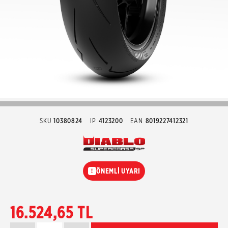
SKU
10380824
IP
4123200
EAN
8019227412321
ÖNEMLİ UYARI
!
16.524,65 TL