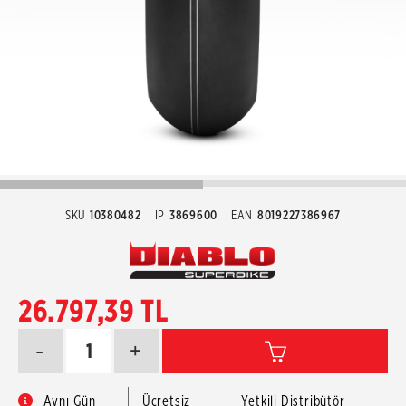
SKU
10380482
IP
3869600
EAN
8019227386967
26.797,39 TL
-
+
Aynı Gün
Ücretsiz
Yetkili Distribütör