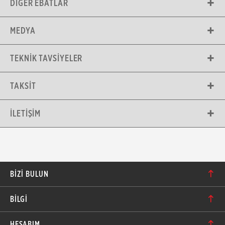
DIĞER EBATLAR
MEDYA
TEKNIK TAVSIYELER
TAKSIT
İLETIŞIM
BIZI BULUN
Karacaoğlan Mahallesi 6244. Sokak No: 109/A-B
BİLGİ
Bornova/İzmir TÜRKİYE
Hakkımızda
bilgi@motolastik.com
HESABIM