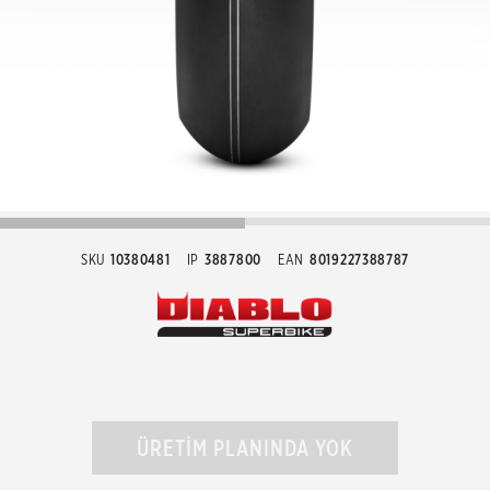
SKU
10380481
IP
3887800
EAN
8019227388787
ÜRETİM PLANINDA YOK