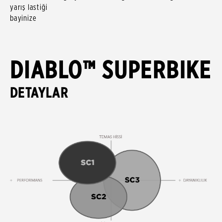
yarış lastiği
bayinize danış
DIABLO™ SUPERBIKE
DETAYLAR