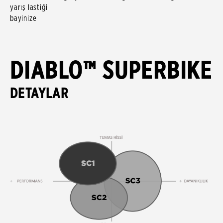
yarış lastiği
bayinize danış
DIABLO™ SUPERBIKE
DETAYLAR