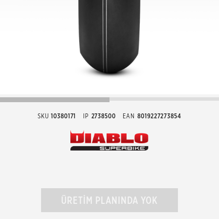
SKU
10380171
IP
2738500
EAN
8019227273854
ÜRETİM PLANINDA YOK