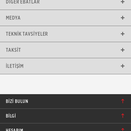
DIĞER EBATLAR
MEDYA
TEKNIK TAVSIYELER
TAKSIT
İLETIŞIM
BIZI BULUN
Karacaoğlan Mahallesi 6244. Sokak No: 109/A-B
BİLGİ
Bornova/İzmir TÜRKİYE
Hakkımızda
bilgi@motolastik.com
HESABIM