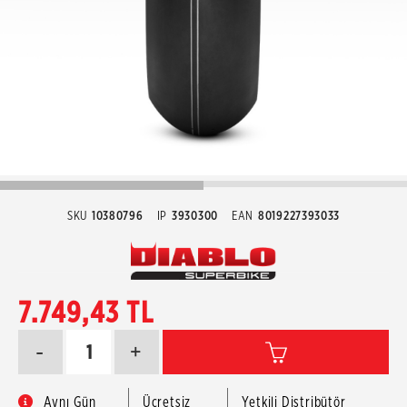
SKU
10380796
IP
3930300
EAN
8019227393033
7.749,43 TL
-
+
Aynı Gün
Ücretsiz
Yetkili Distribütör