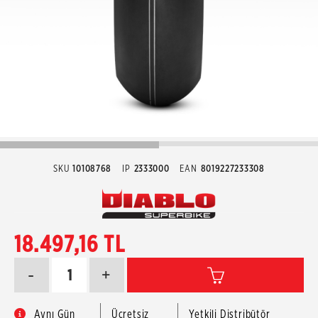
SKU
10108768
IP
2333000
EAN
8019227233308
18.497,16 TL
-
+
Aynı Gün
Ücretsiz
Yetkili Distribütör