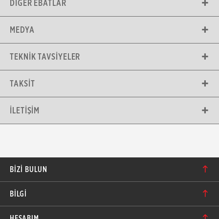
DIĞER EBATLAR
MEDYA
TEKNIK TAVSIYELER
TAKSIT
İLETIŞIM
BIZI BULUN
Karacaoğlan Mahallesi 6244. Sokak No: 109/A-B
BİLGİ
Bornova/İzmir TÜRKİYE
Hakkımızda
bilgi@motolastik.com
HESABIM