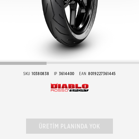
SKU
10380838
IP
3614400
EAN
8019227361445
ÜRETİM PLANINDA YOK