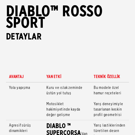
DIABLO™ ROSSO
SPORT
DETAYLAR
AVANTAJ
YAN ETKİ
TEKNİK ÖZELLİK
Yola yapışma
Kuru ve ıslak zeminde
Bu modele özel
üstün yol tutuş
hamur reçeteleri
Motosiklet
Yarış deneyimiyle
hakimiyetinde kayda
tasarlanan keskin
değer gelişme
profil geometrisi
DIABLO ™
Agresif sürüş
Yarış lastiklerinden
dinamikleri
türetilen desen
SUPERCORSA
'dan