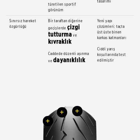
tasarımı
türetilen sportif
görünüm
Sınırsız hareket
Bir taraftan diğerine
Yeni yapı
çizgi
özgürlüğü
çözümleri: taçta
geçişlerde
üst üste binen
tutturma
ve
karkas katmanları
kıvraklık
Ciddi yarış
Caddede düzenli aşınma
koşullarında test
dayanıklılık
edilmiştir
ve
+
+
+