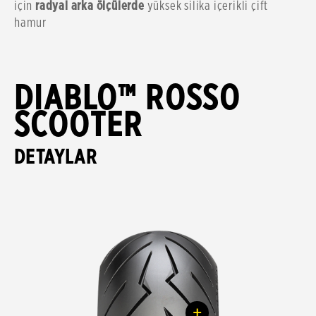
için
radyal arka ölçülerde
yüksek silika içerikli çift
hamur
DIABLO™ ROSSO
SCOOTER
DETAYLAR
+