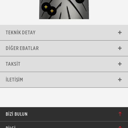
+
+
TEKNIK DETAY
DIĞER EBATLAR
TAKSIT
İLETIŞIM
BIZI BULUN
Karacaoğlan Mahallesi 6244. Sokak No: 109/A-B