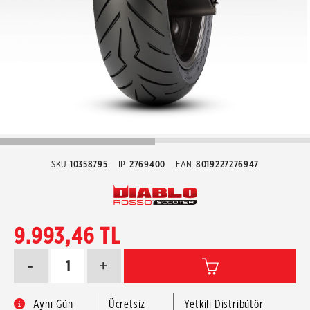
SKU
10358795
IP
2769400
EAN
8019227276947
9.993,46 TL
-
+
Aynı Gün
Ücretsiz
Yetkili Distribütör