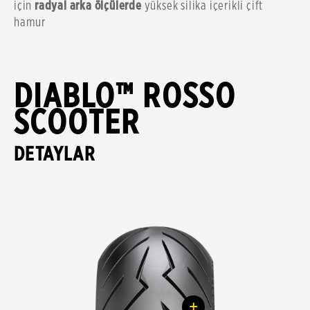
için
radyal arka ölçülerde
yüksek silika içerikli çift
hamur
DIABLO™ ROSSO
SCOOTER
DETAYLAR
+