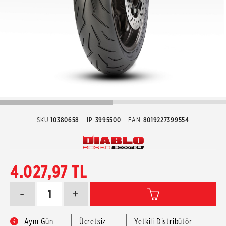
SKU
10380658
IP
3995500
EAN
8019227399554
4.027,97 TL
-
+
Aynı Gün
Ücretsiz
Yetkili Distribütör