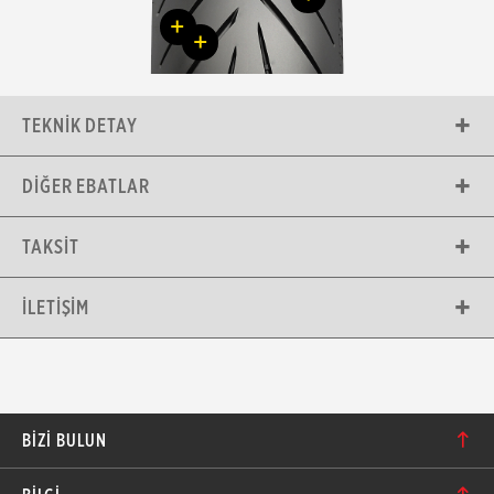
+
+
TEKNIK DETAY
DIĞER EBATLAR
TAKSIT
İLETIŞIM
BIZI BULUN
Karacaoğlan Mahallesi 6244. Sokak No: 109/A-B