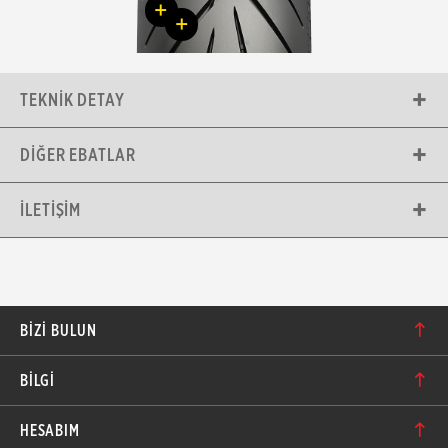
+
+
TEKNIK DETAY
DIĞER EBATLAR
İLETIŞIM
BIZI BULUN
Karacaoğlan Mahallesi 6244. Sokak No: 109/A-B
BİLGİ
Bornova/İzmir TÜRKİYE
Hakkımızda
bilgi@motolastik.com
HESABIM