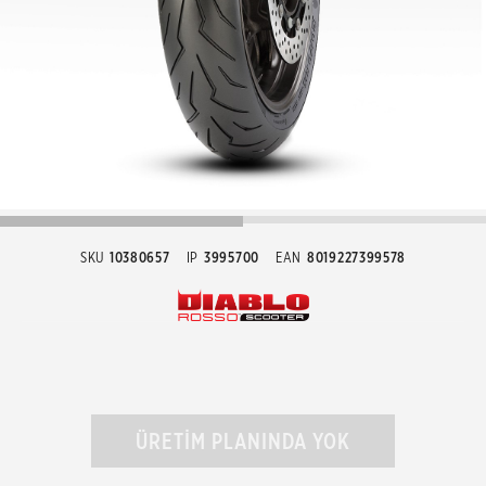
SKU
10380657
IP
3995700
EAN
8019227399578
ÜRETİM PLANINDA YOK