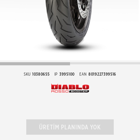
SKU
10380655
IP
3995100
EAN
8019227399516
ÜRETİM PLANINDA YOK