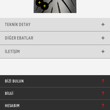
+
+
TEKNIK DETAY
DIĞER EBATLAR
İLETIŞIM
BIZI BULUN
Karacaoğlan Mahallesi 6244. Sokak No: 109/A-B
BİLGİ
Bornova/İzmir TÜRKİYE
Hakkımızda
bilgi@motolastik.com
HESABIM